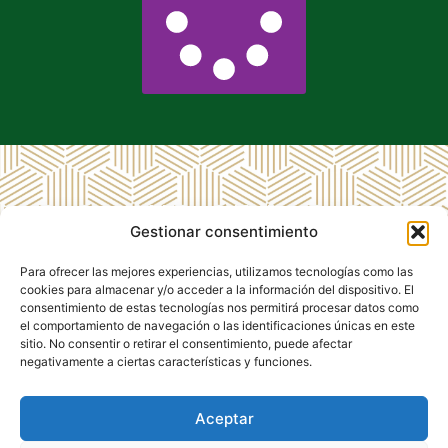
MENÚ
LEGAL
CD
Gestionar consentimiento
RRSS CD
Inicio
Aviso
Málaga
Málaga
Legal
1903
CD
Para ofrecer las mejores experiencias, utilizamos tecnologías como las
1903
Málaga
Política de
cookies para almacenar y/o acceder a la información del dispositivo. El
1903
Privacidad
consentimiento de estas tecnologías nos permitirá procesar datos como
el comportamiento de navegación o las identificaciones únicas en este
Club de
Política de
sitio. No consentir o retirar el consentimiento, puede afectar
Empresas
Cookies
negativamente a ciertas características y funciones.
Contacto
Aceptar