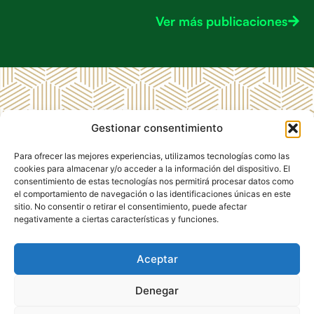
Ver más publicaciones
MENÚ
LEGAL
CD
Gestionar consentimiento
RRSS CD
Inicio
Aviso
Málaga
Málaga
Legal
1903
CD
Para ofrecer las mejores experiencias, utilizamos tecnologías como las
1903
Málaga
Política de
cookies para almacenar y/o acceder a la información del dispositivo. El
1903
Privacidad
consentimiento de estas tecnologías nos permitirá procesar datos como
el comportamiento de navegación o las identificaciones únicas en este
Club de
Política de
sitio. No consentir o retirar el consentimiento, puede afectar
Empresas
Cookies
negativamente a ciertas características y funciones.
Contacto
Aceptar
Denegar
C.D. Málaga 1903 © 2026 • Todos los derechos