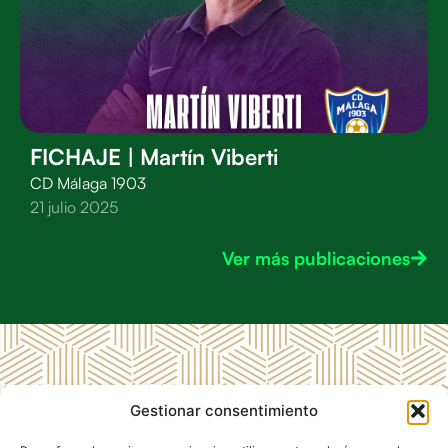
FICHAJE | Martín Viberti
CD Málaga 1903
21 julio 2025
Ver más publicaciones
MENÚ
LEGAL
CD
Gestionar consentimiento
RRSS CD
Inicio
Aviso
Málaga
Málaga
Legal
1903
CD