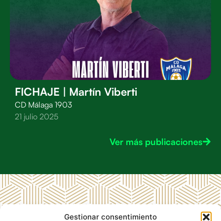
FICHAJE | Martín Viberti
CD Málaga 1903
21 julio 2025
Ver más publicaciones
MENÚ
LEGAL
CD
Gestionar consentimiento
RRSS CD
Inicio
Aviso